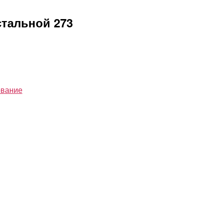
стальной 273
ование