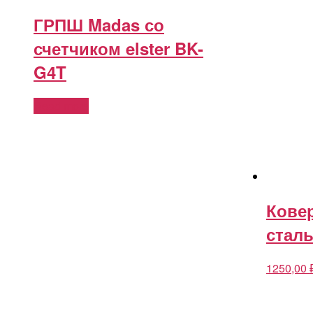
ГРПШ Madas со
счетчиком elster BK-
G4T
Read more
Кове
сталь
1250,00