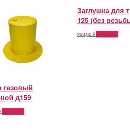
Заглушка для 
125 (без резьб
230,00
₽
Add to cart
р газовый
ной д159
₽
Add to cart