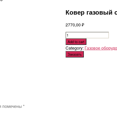
Ковер газовый 
2770,00
₽
Ковер
газовый
Add to cart
стальной
Category:
Газовое оборуд
273
Заказать
quantity
я помечены
*