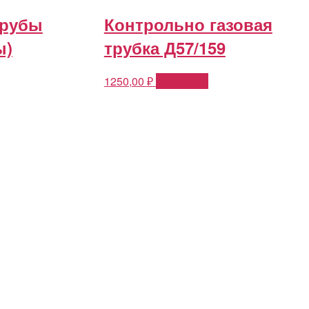
трубы
Контрольно газовая
ы)
трубка Д57/159
1250,00
₽
Add to cart