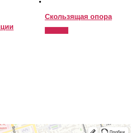
Скользящая опора
яции
Read more