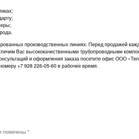
иках;
дарту;
меры;
орода.
ированных производственных линиях. Перед продажей кажд
еспечим Вас высококачественными трубопроводными компо
консультаций и оформления заказа посетите офис ООО «Теп
номеру +7 928 226-05-60 в рабочее время.
я помечены
*